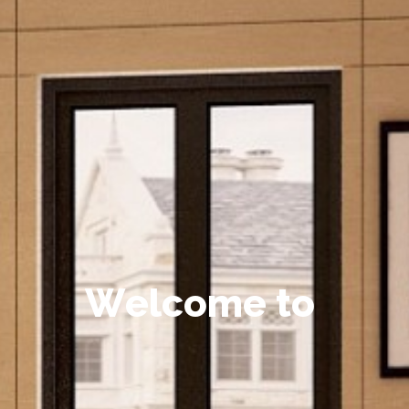
W
e
l
c
o
m
e
t
o