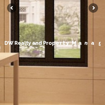
t
n
e
m
e
g
D
W
R
e
a
l
t
y
a
n
d
P
r
o
p
e
r
t
y
M
a
n
a