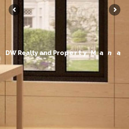
t
n
e
m
e
g
D
W
R
e
a
l
t
y
a
n
d
P
r
o
p
e
r
t
y
M
a
n
a