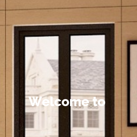
W
e
l
c
o
m
e
t
o