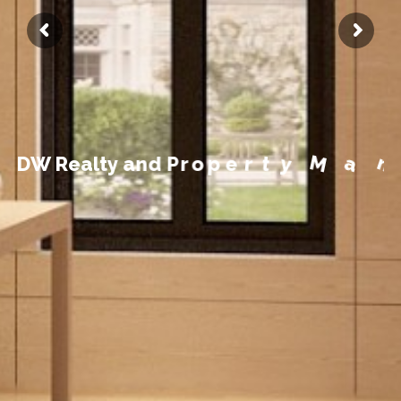
t
n
e
m
e
g
a
n
a
D
W
R
e
a
l
t
y
a
n
d
P
r
o
p
e
r
t
y
M