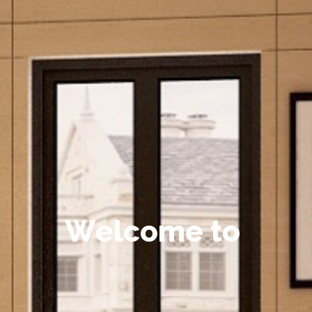
W
e
l
c
o
m
e
t
o