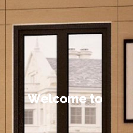
W
e
l
c
o
m
e
t
o