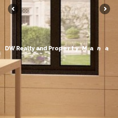
t
n
e
m
e
g
D
W
R
e
a
l
t
y
a
n
d
P
r
o
p
e
r
t
y
M
a
n
a