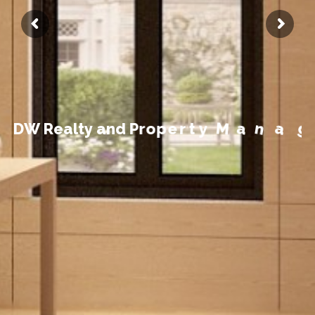
t
n
e
m
e
g
D
W
R
e
a
l
t
y
a
n
d
P
r
o
p
e
r
t
y
M
a
n
a