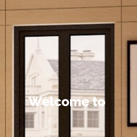
W
e
l
c
o
m
e
t
o