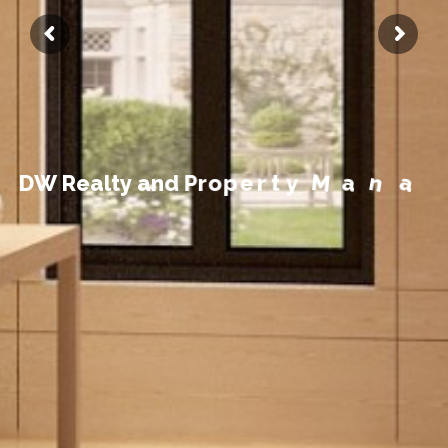
t
n
e
m
e
g
D
W
R
e
a
l
t
y
a
n
d
P
r
o
p
e
r
t
y
M
a
n
a